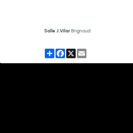
Salle J.Vilar
Brignoud
Partager
Facebook
X
Email